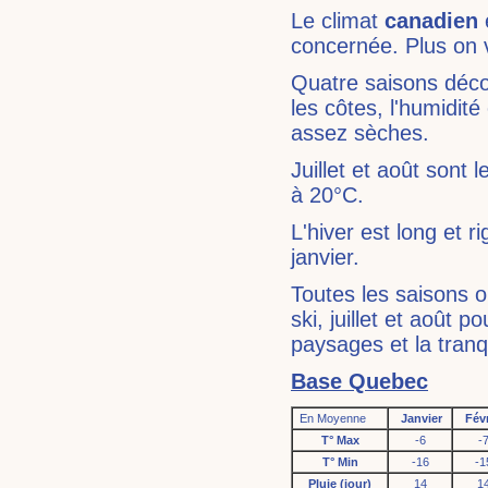
Le climat
canadien
concernée. Plus on v
Quatre saisons déco
les côtes, l'humidité
assez sèches.
Juillet et août sont
à 20°C.
L'hiver est long et
janvier.
Toutes les saisons on
ski, juillet et août 
paysages et la tranqu
Base Quebec
En Moyenne
Janvier
Févr
T° Max
-6
-
T° Min
-16
-1
Pluie (jour)
14
1