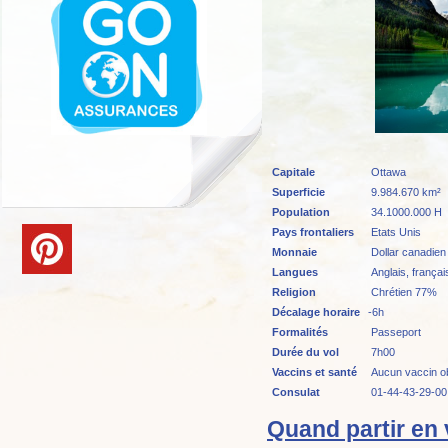
Capitale
Ottawa
Superficie
9.984.670 km²
Population
34.1000.000 H
Pays frontaliers
Etats Unis
Monnaie
Dollar canadien
Langues
Anglais, françai
Religion
Chrétien 77%
Décalage horaire
-6h
Formalités
Passeport
Durée du vol
7h00
Vaccins et santé
Aucun vaccin obl
Consulat
01-44-43-29-00
Quand partir en