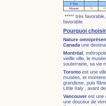
T° Eau
-
-
Période
***
***
***** très favorable
favorable
Pourquoi choisi
Nature omniprése
Canada
une destinat
Montréal
, métropol
vieille ville, le musé
souterraine, sa vie 
Toronto
est une vil
musées, et montere
grandiose, puis flâ
Little Italy , avant d
Vancouver
est une 
une douceur de vivre