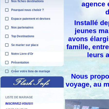
Nos fiches destinations
agence e
d
Pourquoi nous choisir ?
Espace paiement et devises
Installé d
Nos partenaires
jeunes mar
Top Destinations
avons élarg
famille, ent
Se marier sur place
leurs 
Notre Livre d'Or
Présentation
Créer votre liste de mariage
Nous propos
voyage, au me
LISTE DE MARIAGE
Découvrez nos offres "adults only"
INSCRIVEZ-VOUS!!!