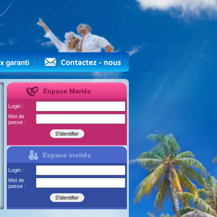
Espace Mariés
Login :
Mot de
passe :
Espace invités
Login :
Mot de
passe :