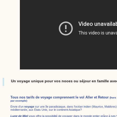
Un voyage unique pour vos noces ou séjour en famille ave
Tous nos tarifs de voyage
comprennent le vol Aller et Retour
(hors
par exemple)
Envie d'un
voyage
sur une île paradisiaque, dans l'océan indien (Maurice, Maldives)
méditerranée, aux Etats Unis, sur le continent Asiatique?
Lune de Miel
vous offre la possibilité de voyager dans le monde entier grâce à ses