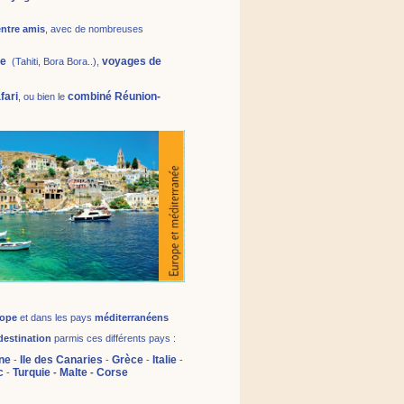
entre amis
, avec de nombreuses
ie
voyages de
(Tahiti, Bora Bora..),
fari
combiné Réunion-
, ou bien le
rope
et dans les pays
méditerranéens
destination
parmis ces différents pays :
ne
Ile des Canaries
Grèce
Italie
-
-
-
-
c
Turquie
Malte
Corse
-
-
-