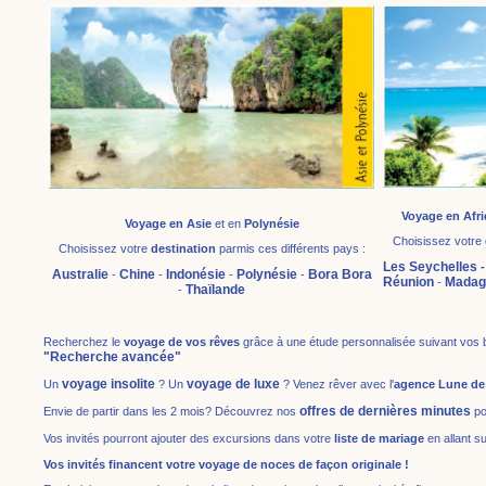
Voyage en Afr
Voyage en Asie
et en
Polynésie
Choisissez votre
Choisissez votre
destination
parmis ces différents pays :
Les Seychelles
Australie
Chine
Indonésie
Polynésie
Bora Bora
-
-
-
-
Réunion
Madag
-
Thaïlande
-
Recherchez le
voyage de vos rêves
grâce à une étude personnalisée suivant vos
"Recherche avancée"
voyage insolite
voyage de luxe
Un
? Un
? Venez rêver avec l'
agence Lune de
offres de dernières minutes
Envie de partir dans les 2 mois? Découvrez nos
po
Vos invités pourront ajouter des excursions dans votre
liste de mariage
en allant s
Vos invités financent votre voyage de noces de façon originale !