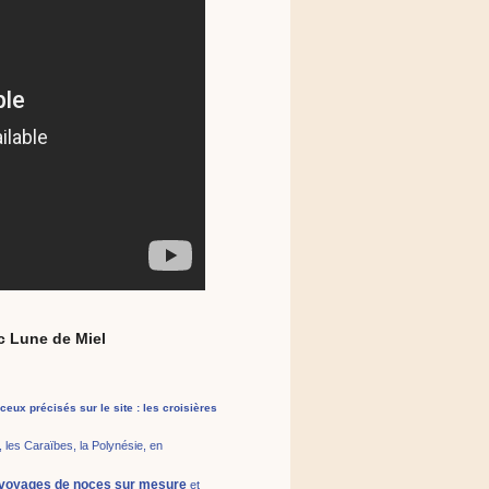
c Lune de Miel
 ceux précisés sur le site : les croisières
, les Caraïbes, la Polynésie, en
voyages de noces sur mesure
et