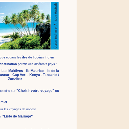
ique
et dans les
îles de l'océan Indien
destination
parmis ces différents pays :
Les Maldives
Ile Maurice
Ile de la
-
-
-
ascar
Cap Vert
Kenya
Tanzanie /
-
-
-
Zanzibar
"Choisir votre voyage" ou
 besoins sur
 miel
!
ur les voyages de noces!
"Liste de Mariage"
ur