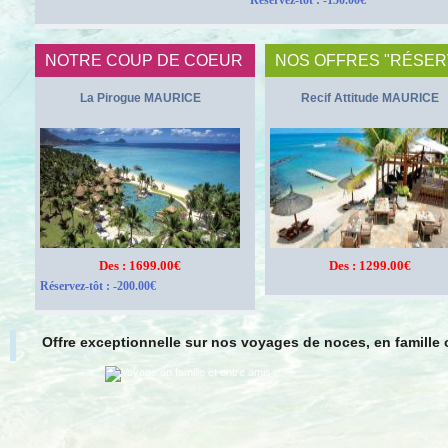
Réservez-tôt : -150.00€
NOTRE COUP DE COEUR
NOS OFFRES "RÉSER
La Pirogue MAURICE
Recif Attitude MAURICE
Des : 1699.00€
Des : 1299.00€
Réservez-tôt : -200.00€
vrez nos offres "adults only"
Offre exceptionnelle sur nos voyages de noces, en famille o