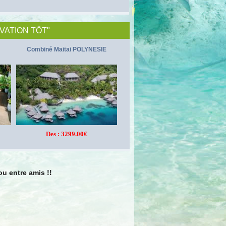
VATION TÔT"
Combiné Maitai POLYNESIE
Des : 3299.00€
u entre amis !!