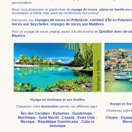
personnalisés
Nous vous proposons un grand choix de
voyage de noces
,
séjour en famille ou 
destinations et hôtels mais aussi de nombreuses excursions!
voyages de noces en Polynésie
combiné d'île en Polynés
Découvrez nos
,
noces aux Seychelles
voyages de noces aux Maldives
,
Zanzibar avec un sa
Pour un voyage de noces original, partez à la découverte de
Maurice
Voyage en Amérique et aux Antilles
Voyage en Eu
Choisissez votre
destination
parmis ces différents pays :
Choisissez votre
Îles des Caraïbes
Bahamas
Guadeloupe
-
-
-
Martinique
Saint Martin
Canada
Etats Unis
Chypre
Espag
-
-
-
-
-
Mexique
République Dominicaine
Cuba et
Maro
-
-
Jamaique