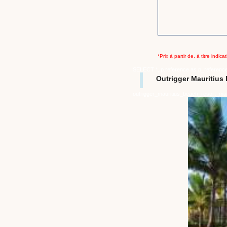
*Prix à partir de, à titre indi
SELECT *, p.reference as p_referenc
Outrigger Mauritiu
outrigger_mauritius_beach_resort_m