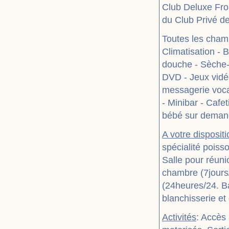
Club Deluxe Fron
du Club Privé de 
Toutes les chamb
Climatisation - 
douche - Sèche-c
DVD - Jeux vidé
messagerie vocal
- Minibar - Cafe
bébé sur demande
A votre dispositi
spécialité poiss
Salle pour réuni
chambre (7jours/
(24heures/24. Ba
blanchisserie et
Activités
: Accès