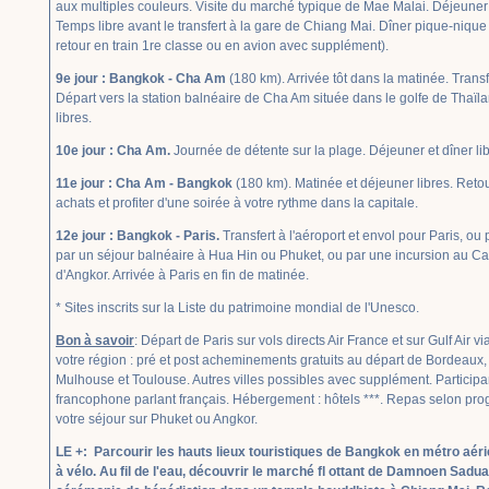
aux multiples couleurs. Visite du marché typique de Mae Malai. Déjeune
Temps libre avant le transfert à la gare de Chiang Mai. Dîner pique-nique e
retour en train 1re classe ou en avion avec supplément).
9e jour : Bangkok - Cha Am
(180 km). Arrivée tôt dans la matinée. Transfe
Départ vers la station balnéaire de Cha Am située dans le golfe de Thaïla
libres.
10e jour : Cha Am.
Journée de détente sur la plage. Déjeuner et dîner lib
11e jour : Cha Am - Bangkok
(180 km). Matinée et déjeuner libres. Reto
achats et profiter d'une soirée à votre rythme dans la capitale.
12e jour : Bangkok - Paris.
Transfert à l'aéroport et envol pour Paris, ou
par un séjour balnéaire à Hua Hin ou Phuket, ou par une incursion au 
d'Angkor. Arrivée à Paris en fin de matinée.
* Sites inscrits sur la Liste du patrimoine mondial de l'Unesco.
Bon à savoir
: Départ de Paris sur vols directs Air France et sur Gulf Air v
votre région : pré et post acheminements gratuits au départ de Bordeaux, 
Mulhouse et Toulouse. Autres villes possibles avec supplément. Particip
francophone parlant français. Hébergement : hôtels ***. Repas selon pro
votre séjour sur Phuket ou Angkor.
LE +: Parcourir les hauts lieux touristiques de Bangkok en métro aérie
à vélo. Au fil de l'eau, découvrir le marché fl ottant de Damnoen Sadu