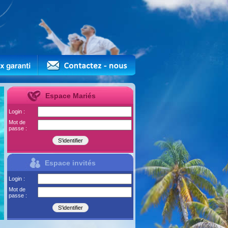
Espace Mariés
Login :
Mot de
passe :
Espace invités
Login :
Mot de
passe :