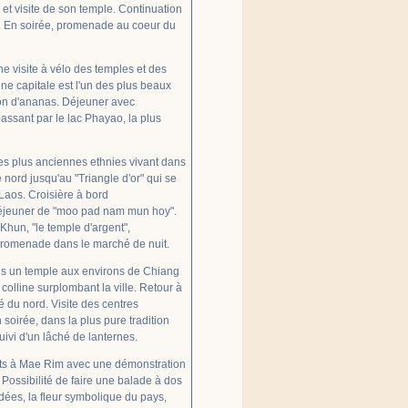
 et visite de son temple. Continuation
r. En soirée, promenade au coeur du
e visite à vélo des temples et des
nne capitale est l'un des plus beaux
ion d'ananas. Déjeuner avec
assant par le lac Phayao, la plus
s plus anciennes ethnies vivant dans
 nord jusqu'au "Triangle d'or" qui se
 Laos. Croisière à bord
Déjeuner de "moo pad nam mun hoy".
hun, "le temple d'argent",
. Promenade dans le marché de nuit.
s un temple aux environs de Chiang
colline surplombant la ville. Retour à
 du nord. Visite des centres
n soirée, dans la plus pure tradition
ivi d'un lâché de lanternes.
nts à Mae Rim avec une démonstration
. Possibilité de faire une balade à dos
idées, la fleur symbolique du pays,