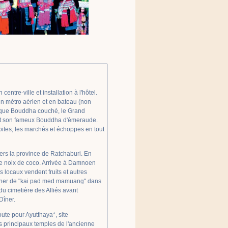
centre-ville et installation à l'hôtel.
en métro aérien et en bateau (non
tesque Bouddha couché, le Grand
 et son fameux Bouddha d'émeraude.
oites, les marchés et échoppes en tout
ers la province de Ratchaburi. En
 de noix de coco. Arrivée à Damnoen
s locaux vendent fruits et autres
euner de "kai pad med mamuang" dans
 du cimetière des Alliés avant
Dîner.
ute pour Ayutthaya*, site
des principaux temples de l'ancienne