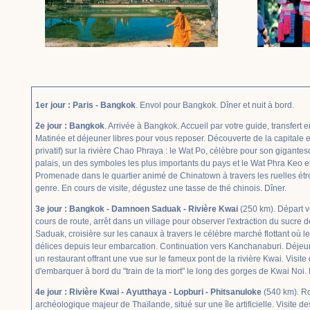
1er jour : Paris - Bangkok
. Envol pour Bangkok. Dîner et nuit à bord.
2e jour : Bangkok
. Arrivée à Bangkok. Accueil par votre guide, transfert en 
Matinée et déjeuner libres pour vous reposer. Découverte de la capitale 
privatif) sur la rivière Chao Phraya : le Wat Po, célèbre pour son gigan
palais, un des symboles les plus importants du pays et le Wat Phra Keo
Promenade dans le quartier animé de Chinatown à travers les ruelles étr
genre. En cours de visite, dégustez une tasse de thé chinois. Dîner.
3e jour : Bangkok - Damnoen Saduak - Rivière Kwai
(250 km). Départ v
cours de route, arrêt dans un village pour observer l'extraction du sucre
Saduak, croisière sur les canaux à travers le célèbre marché flottant où le
délices depuis leur embarcation. Continuation vers Kanchanaburi. Déj
un restaurant offrant une vue sur le fameux pont de la rivière Kwai. Visite
d'embarquer à bord du "train de la mort" le long des gorges de Kwai Noi. 
4e jour : Rivière Kwai - Ayutthaya - Lopburi - Phitsanuloke
(540 km). Ro
archéologique majeur de Thaïlande, situé sur une île artificielle. Visite 