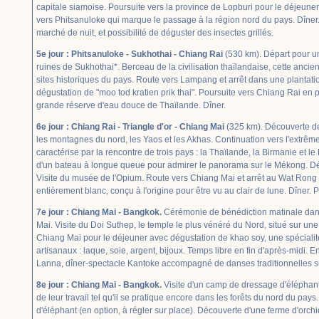
capitale siamoise. Poursuite vers la province de Lopburi pour le déjeuner
vers Phitsanuloke qui marque le passage à la région nord du pays. Dîne
marché de nuit, et possibilité de déguster des insectes grillés.
5e jour : Phitsanuloke - Sukhothai - Chiang Rai
(530 km). Départ pour un
ruines de Sukhothai*. Berceau de la civilisation thaïlandaise, cette ancie
sites historiques du pays. Route vers Lampang et arrêt dans une plantat
dégustation de "moo tod kratien prik thai". Poursuite vers Chiang Rai en p
grande réserve d'eau douce de Thaïlande. Dîner.
6e jour : Chiang Rai - Triangle d'or - Chiang Mai
(325 km). Découverte de
les montagnes du nord, les Yaos et les Akhas. Continuation vers l'extrême
caractérise par la rencontre de trois pays : la Thaïlande, la Birmanie et le
d'un bateau à longue queue pour admirer le panorama sur le Mékong. 
Visite du musée de l'Opium. Route vers Chiang Mai et arrêt au Wat Rong K
entièrement blanc, conçu à l'origine pour être vu au clair de lune. Dîner
7e jour : Chiang Mai - Bangkok.
Cérémonie de bénédiction matinale dan
Mai. Visite du Doi Suthep, le temple le plus vénéré du Nord, situé sur une 
Chiang Mai pour le déjeuner avec dégustation de khao soy, une spécialité
artisanaux : laque, soie, argent, bijoux. Temps libre en fin d'après-midi. E
Lanna, dîner-spectacle Kantoke accompagné de danses traditionnelles su
8e jour : Chiang Mai - Bangkok.
Visite d'un camp de dressage d'élépha
de leur travail tel qu'il se pratique encore dans les forêts du nord du pays
d'éléphant (en option, à régler sur place). Découverte d'une ferme d'orch