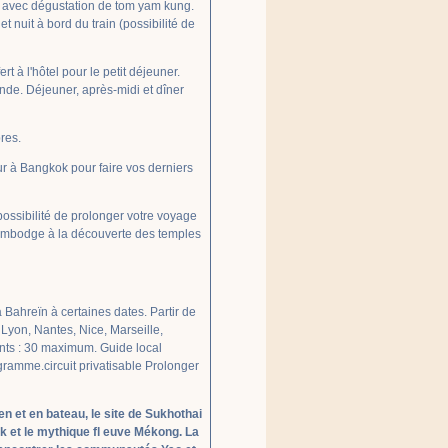
r avec dégustation de tom yam kung.
t nuit à bord du train (possibilité de
rt à l'hôtel pour le petit déjeuner.
nde. Déjeuner, après-midi et dîner
res.
ur à Bangkok pour faire vos derniers
 possibilité de prolonger votre voyage
Cambodge à la découverte des temples
ia Bahreïn à certaines dates. Partir de
Lyon, Nantes, Nice, Marseille,
ants : 30 maximum. Guide local
gramme.circuit privatisable Prolonger
n et en bateau, le site de Sukhothai
ak et le mythique fl euve Mékong. La