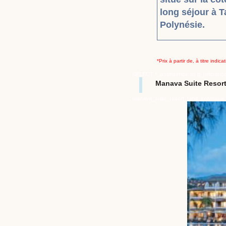
long séjour à T
Polynésie.
*Prix à partir de, à titre indi
SELECT *, p.reference as p_referenc
Manava Suite Resort
manava_suite_resort_tahiti_polynes