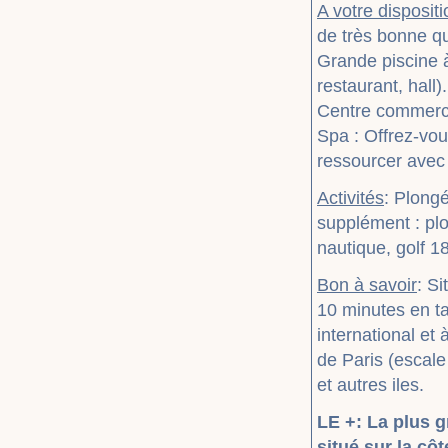
A votre dispositi
de très bonne qu
Grande piscine à
restaurant, hall)
Centre commerci
Spa : Offrez-vo
ressourcer avec
Activités
: Plongé
supplément : plo
nautique, golf 18
Bon à savoir
: Si
10 minutes en ta
international et
de Paris (escale
et autres iles.
LE +: La plus 
situé sur la cô