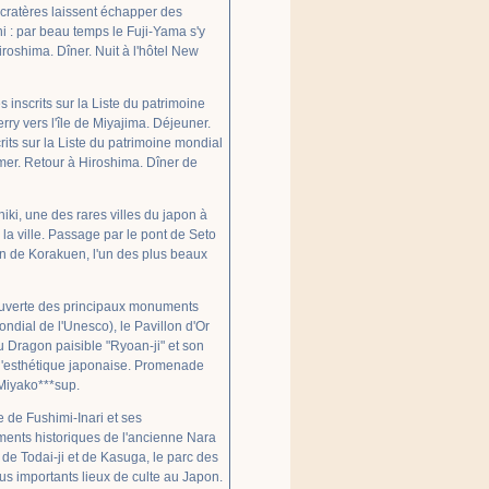
cratères laissent échapper des
hi : par beau temps le Fuji-Yama s'y
iroshima. Dîner. Nuit à l'hôtel New
 inscrits sur la Liste du patrimoine
ry vers l'île de Miyajima. Déjeuner.
rits sur la Liste du patrimoine mondial
mer. Retour à Hiroshima. Dîner de
ki, une des rares villes du japon à
la ville. Passage par le pont de Seto
n de Korakuen, l'un des plus beaux
ouverte des principaux monuments
ondial de l'Unesco), le Pavillon d'Or
u Dragon paisible "Ryoan-ji" et son
 l'esthétique japonaise. Promenade
 Miyako***sup.
e de Fushimi-Inari et ses
uments historiques de l'ancienne Nara
s de Todai-ji et de Kasuga, le parc des
us importants lieux de culte au Japon.