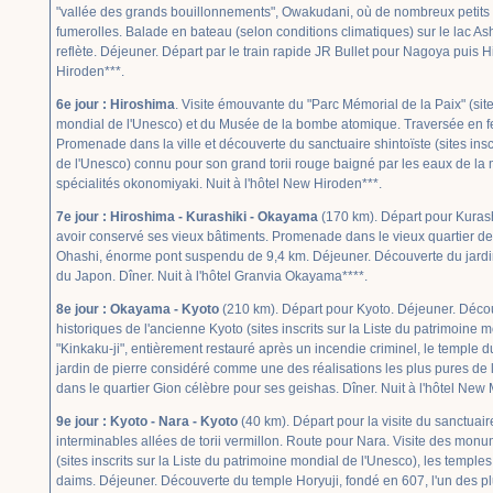
"vallée des grands bouillonnements", Owakudani, où de nombreux petits 
fumerolles. Balade en bateau (selon conditions climatiques) sur le lac As
reflète. Déjeuner. Départ par le train rapide JR Bullet pour Nagoya puis H
Hiroden***.
6e jour : Hiroshima
. Visite émouvante du "Parc Mémorial de la Paix" (sites
mondial de l'Unesco) et du Musée de la bombe atomique. Traversée en fer
Promenade dans la ville et découverte du sanctuaire shintoïste (sites insc
de l'Unesco) connu pour son grand torii rouge baigné par les eaux de la 
spécialités okonomiyaki. Nuit à l'hôtel New Hiroden***.
7e jour : Hiroshima - Kurashiki - Okayama
(170 km). Départ pour Kurashi
avoir conservé ses vieux bâtiments. Promenade dans le vieux quartier de 
Ohashi, énorme pont suspendu de 9,4 km. Déjeuner. Découverte du jardi
du Japon. Dîner. Nuit à l'hôtel Granvia Okayama****.
8e jour : Okayama - Kyoto
(210 km). Départ pour Kyoto. Déjeuner. Déc
historiques de l'ancienne Kyoto (sites inscrits sur la Liste du patrimoine m
"Kinkaku-ji", entièrement restauré après un incendie criminel, le temple d
jardin de pierre considéré comme une des réalisations les plus pures de
dans le quartier Gion célèbre pour ses geishas. Dîner. Nuit à l'hôtel New
9e jour : Kyoto - Nara - Kyoto
(40 km). Départ pour la visite du sanctuair
interminables allées de torii vermillon. Route pour Nara. Visite des mon
(sites inscrits sur la Liste du patrimoine mondial de l'Unesco), les temple
daims. Déjeuner. Découverte du temple Horyuji, fondé en 607, l'un des pl