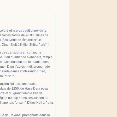
loré et le plus traditionnel de la
e toit est formé de 70 000 tuiles de
ouverte de l'île artificielle
 Dîner. Nuit à l'hôtel Shiba Park***.
nce des transports en communs
coeur du quartier de Akihabara, temple
e. Continuation par le quartier des
euner. Dans l'après-midi, promenade
is, balade dans Omotesando Road,
iba Park***.
ncien fief des samouraïs,
 date de 1250, de Hase Dera et sa
erre et du grand temple zen de
égion du Fuji-Yama, installation au
l japonais "onsen". Dîner. Nuit à Parks
ique de Hakone, promenade dans la