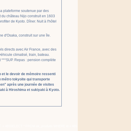
sa plateforme soutenue par des
 du château Nijo construit en 1603
fiter de Kyoto. Dîner. Nuit à l'hôtel
e d'Osaka, construit sur une île.
ls directs avec Air France, avec des
éhicule climatisé, train, bateau.
et ***SUP. Repas : pension complète
 et le devoir de mémoire ressenti
u métro tokyoïte qui transporte
en" après une journée de visites
aki à Hiroshima et sukiyaki à Kyoto.
`id` = 465SELECT * FROM ek_produits WHERE id = 465