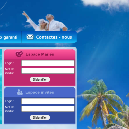
Espace Mariés
Login :
Mot de
passe :
Espace invités
Login :
Mot de
passe :