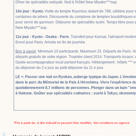
Dîner de spécialités sukiyaki. Nuit à l'hôtel New Miyako***sup.
10e jour : Kyoto.
Visite du temple Kiyomizu datant de 798, célèbre pour 
centaines de piliers. Découverte du complexe de temples bouddhiques et
pour servir de garnison. Déjeuner de spécialités sushi. Temps libre pour pro
New Miyako***sup.
11e jour : Kyoto - Osaka - Paris
. Transfert pour Kansai, l'aéroport modern
Envol pour Paris. Arrivée en fin de journée.
Bon à savoir
: Minimum 10 participants. Maximum 25. Départs de Paris. Vo
départs gratuits de votre région. Trophée client 2014. Transports locaux: v
Guide-accompagnateur local parlant français. Hébergement : hôtels *** 
du déjeuner du 2 e jour au petit déjeuner du 11 e jour.
LE +: Passer une nuit en Ryokan, auberge typique du Japon. L'émotion
dans le parc du Mémorial de la Paix à Hiroshima. Vivre l'expérience d
quotidiennement 8,7 millions de personnes. Plonger dans un bain "ons
à Hakone. Goûter aux spécialités culinaires : sushi à Tokyo, okonomiy
*Prix à partir de, à titre indicatif et peuvent être modifiés. Voir conditions en agence
SELECT *, p.reference as p_reference FROM `ek_produits` p WHERE p.`etat` = '1' AND p.