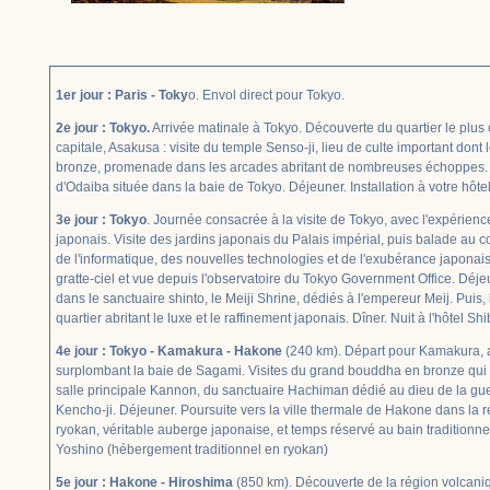
1er jour : Paris - Toky
o. Envol direct pour Tokyo.
2e jour : Tokyo.
Arrivée matinale à Tokyo. Découverte du quartier le plus co
capitale, Asakusa : visite du temple Senso-ji, lieu de culte important dont l
bronze, promenade dans les arcades abritant de nombreuses échoppes. Déc
d'Odaiba située dans la baie de Tokyo. Déjeuner. Installation à votre hôtel.
3e jour : Tokyo
. Journée consacrée à la visite de Tokyo, avec l'expérie
japonais. Visite des jardins japonais du Palais impérial, puis balade au 
de l'informatique, des nouvelles technologies et de l'exubérance japonais
gratte-ciel et vue depuis l'observatoire du Tokyo Government Office. Déj
dans le sanctuaire shinto, le Meiji Shrine, dédiés à l'empereur Meij. Pu
quartier abritant le luxe et le raffinement japonais. Dîner. Nuit à l'hôtel Sh
4e jour : Tokyo - Kamakura - Hakone
(240 km). Départ pour Kamakura, a
surplombant la baie de Sagami. Visites du grand bouddha en bronze qui
salle principale Kannon, du sanctuaire Hachiman dédié au dieu de la gu
Kencho-ji. Déjeuner. Poursuite vers la ville thermale de Hakone dans la r
ryokan, véritable auberge japonaise, et temps réservé au bain traditionne
Yoshino (hébergement traditionnel en ryokan)
5e jour : Hakone - Hiroshima
(850 km). Découverte de la région volcan