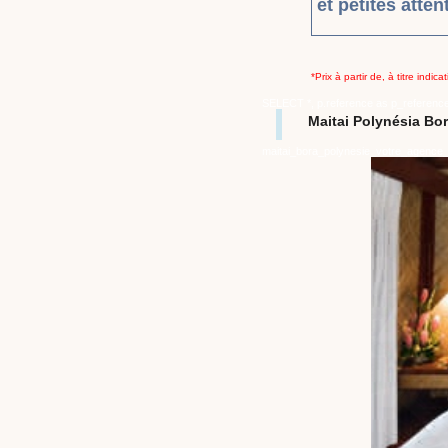
et petites atten
*Prix à partir de, à titre indi
SELECT *, p.reference as p_referenc
Maitai Polynésia B
maitai_bora_polynesie_votre_agence_