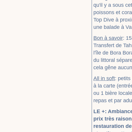
qu'il y a sous c
poissons et cora
Top Dive à proxi
une balade à Va
Bon à savoir
: 1
Transfert de Tah
l'île de Bora Bo
du littoral sépar
cela gêne aucu
All in soft
: petit
à la carte (entr
ou 1 bière locale
repas et par adul
LE +: Ambiance 
prix très raiso
restauration de