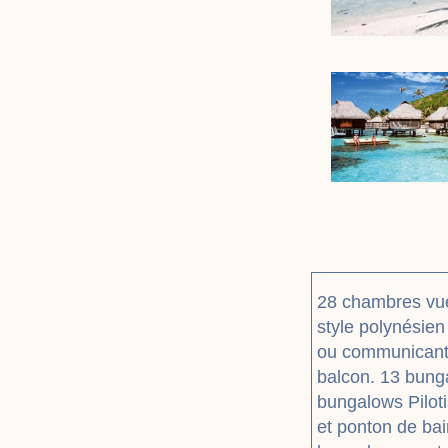
28 chambres vue
style polynésien
ou communicante
balcon. 13 bunga
bungalows Piloti
et ponton de bai