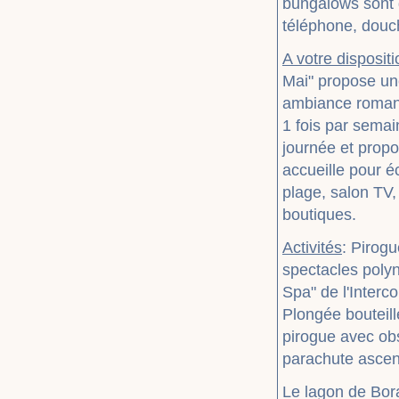
bungalows sont d
téléphone, douch
A votre dispositi
Mai" propose un
ambiance romant
1 fois par semain
journée et propo
accueille pour é
plage, salon TV,
boutiques.
Activités
: Pirogu
spectacles poly
Spa" de l'Inter
Plongée bouteille
pirogue avec obs
parachute ascen
Le lagon de Bora