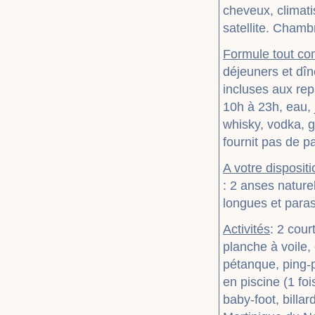
cheveux, climatis
satellite. Cham
Formule tout co
déjeuners et dîn
incluses aux rep
10h à 23h, eau, 
whisky, vodka, gi
fournit pas de p
A votre dispositi
: 2 anses natur
longues et paras
Activités
: 2 cour
planche à voile
pétanque, ping-p
en piscine (1 foi
baby-foot, billa