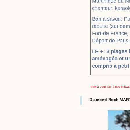
Martinique du No
chanteur, karaok
Bon à savoir
: P
réduite (sur dem
Fort-de-France, 
Départ de Paris.
LE +: 3 plages
aménagée et un
compris à petit 
*Prix à partir de, à titre indi
SELECT *, p.reference as p_referenc
Diamond Rock MAR
diamond_rock_martinique_votre_agen