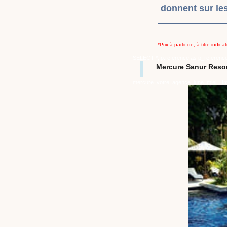
donnent sur les
*Prix à partir de, à titre indi
SELECT *, p.reference as p_referenc
Mercure Sanur Reso
mercure_votre_agence_lune_miel_H