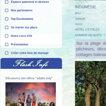
Espace paiement et devises
INDONÉSIE
Nos partenaires
BALI
Top Destinations
SANUR
TA02D
Se marier sur place
HÔTEL 4 ÉTOILES
NOMBRE DE NUITS : 7
Notre Livre d'Or
Sur la plage d
Présentation
pêcheurs, déc
Créer votre liste de mariage
cottages balina
Découvrez nos offres "adults only"