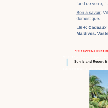
fond de verre, fi
Bon à savoir
: V
domestique.
LE +: Cadeaux p
Maldives. Vaste
*Prix à partir de, à titre indi
SELECT *, p.reference as p_referenc
Sun Island Resort 
sun_island_resort_&_spa_voyage_lun