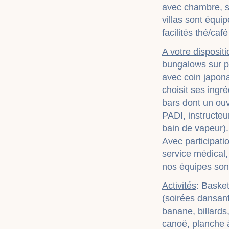
avec chambre, sa
villas sont équi
facilités thé/café
A votre dispositi
bungalows sur pil
avec coin japona
choisit ses ingr
bars dont un ou
PADI, instructeu
bain de vapeur).
Avec participatio
service médical,
nos équipes sont
Activités
: Basket
(soirées dansant
banane, billards
canoë, planche à