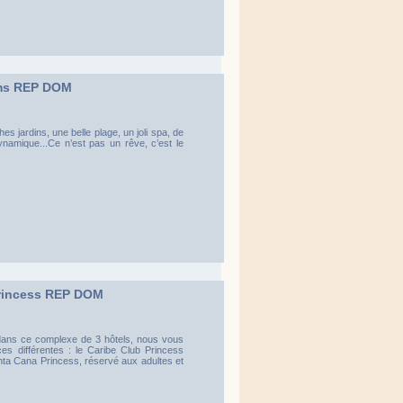
ms REP DOM
s jardins, une belle plage, un joli spa, de
ynamique...Ce n’est pas un rêve, c’est le
Princess REP DOM
 dans ce complexe de 3 hôtels, nous vous
s différentes : le Caribe Club Princess
nta Cana Princess, réservé aux adultes et