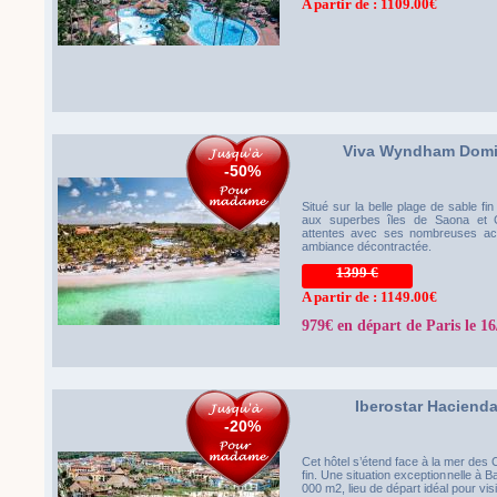
A partir de : 1109.00€
Viva Wyndham Domi
-50%
Situé sur la belle plage de sable fi
aux superbes îles de Saona et C
attentes avec ses nombreuses acti
ambiance décontractée.
1399 €
A partir de : 1149.00€
979€ en départ de Paris le 16
Iberostar Hacien
-20%
Cet hôtel s’étend face à la mer des C
fin. Une situation exceptionnelle à B
000 m2, lieu de départ idéal pour visit