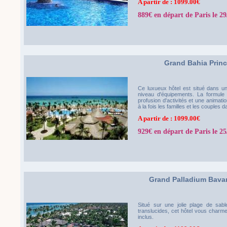
A partir de : 1099.00€
889€ en départ de Paris le 29
Grand Bahia Prin
Ce luxueux hôtel est situé dans un
niveau d'équipements. La formule 
profusion d'activités et une animation
à la fois les familles et les couple
A partir de : 1099.00€
929€ en départ de Paris le 25
Grand Palladium Bava
Situé sur une jolie plage de sa
translucides, cet hôtel vous charme
inclus.