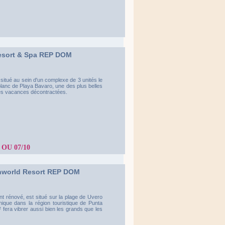
Resort & Spa REP DOM
 situé au sein d'un complexe de 3 unités le
 blanc de Playa Bavaro, une des plus belles
des vacances décontractées.
2 OU 07/10
shworld Resort REP DOM
nt rénové, est situé sur la plage de Uvero
ique dans la région touristique de Punta
 fera vibrer aussi bien les grands que les