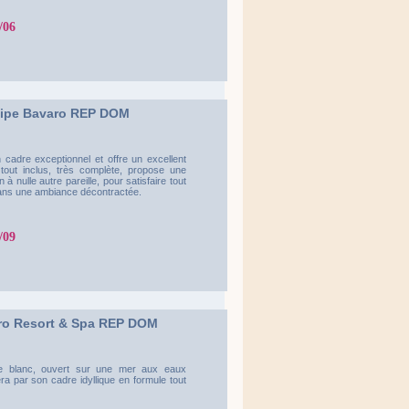
/06
cipe Bavaro REP DOM
 cadre exceptionnel et offre un excellent
tout inclus, très complète, propose une
 à nulle autre pareille, pour satisfaire tout
s dans une ambiance décontractée.
/09
ro Resort & Spa REP DOM
ble blanc, ouvert sur une mer aux eaux
ra par son cadre idyllique en formule tout