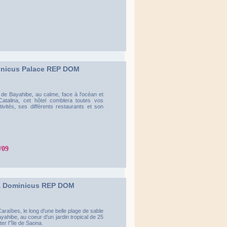
nicus Palace REP DOM
n de Bayahibe, au calme, face à l'océan et
atalina, cet hôtel comblera toutes vos
vités, ses différents restaurants et son
/09
da Dominicus REP DOM
araïbes, le long d’une belle plage de sable
ayahibe, au coeur d’un jardin tropical de 25
er l'’île de Saona.