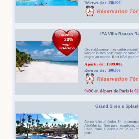
Réservez-tôt : -150.00€
IFA Villa Bavaro 
-20%
Cet établissement au cadre original,
long de la très belle plage de sable
plages au monde. Il est idéal pour 
A partir de : 1099.00€
Réservez-tôt : -300.00€
949€ en départ de Paris le 0
Grand Sirenis Spla
Ce complexe hôtelier 5* , entièreme
Alto-Macao. Son parc aquatique, un
Cana, d'une superficie de 12.000 m²
petits.