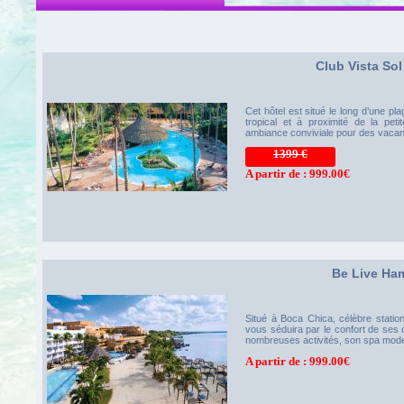
Club Vista So
Cet hôtel est situé le long d’une pla
tropical et à proximité de la pet
ambiance conviviale pour des vacan
1399 €
A partir de : 999.00€
Be Live H
vrez nos offres "adults only"
Situé à Boca Chica, célèbre stati
vous séduira par le confort de ses 
nombreuses activités, son spa moder
A partir de : 999.00€