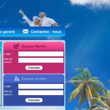
Espace Mariés
Login :
Mot de
passe :
Espace invités
Login :
Mot de
passe :