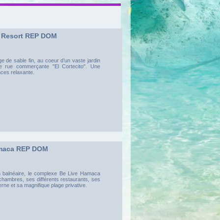
l Resort REP DOM
ge de sable fin, au coeur d’un vaste jardin
ite rue commerçante "El Cortecito". Une
ces relaxante.
amaca REP DOM
on balnéaire, le complexe Be Live Hamaca
chambres, ses différents restaurants, ses
ne et sa magnifique plage privative.