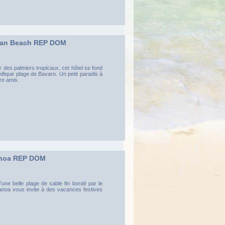
can Beach REP DOM
r des palmiers tropicaux, cet hôtel se fond
ifique plage de Bavaro. Un petit paradis à
re amis.
anoa REP DOM
une belle plage de sable fin bordé par le
Canoa vous invite à des vacances festives